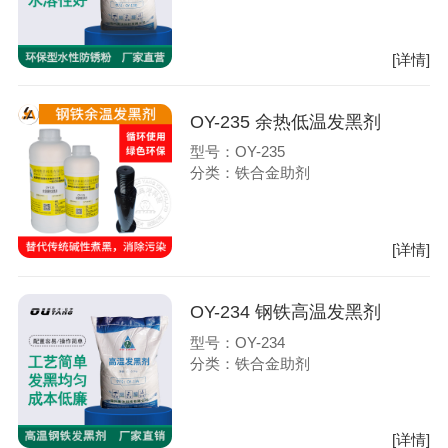
[详情]
OY-235 余热低温发黑剂
型号：OY-235
分类：铁合金助剂
[详情]
OY-234 钢铁高温发黑剂
型号：OY-234
分类：铁合金助剂
[详情]