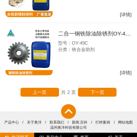
[详情]
二合一钢铁除油除锈剂OY-49C
型号：OY-49C
分类：铁合金助剂
[详情]
上一页
下一页
共
2
页
产品中心
/
关于奥洋
/
联系我们
/
新闻.百科
/
打样案例
/
网站地图
温州奥洋科技有限公司