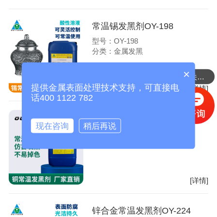
常温锡发黑剂OY-198
型号：OY-198
分类：金属发黑
×
需要了解铜处理相关的产品
提供金属表面处理技术支持，可直接电
[详情]
话400 1122 782
铜常温发黑剂OY-71
现在咨询
稍后再说
型号：OY-71
分类：金属发黑
[详情]
锌合金常温发黑剂OY-224