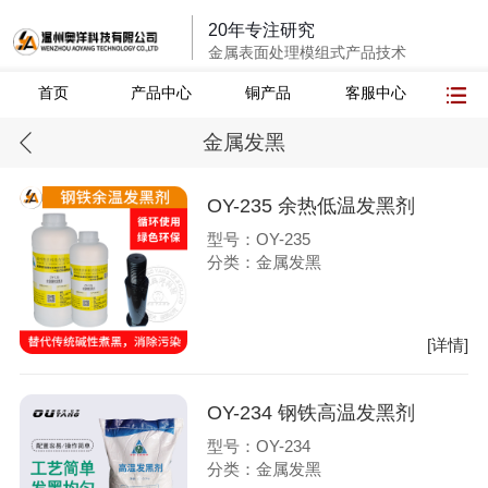
20年专注研究
金属表面处理模组式产品技术
首页
产品中心
铜产品
客服中心
金属发黑
OY-235 余热低温发黑剂
型号：OY-235
分类：金属发黑
[详情]
OY-234 钢铁高温发黑剂
型号：OY-234
分类：金属发黑