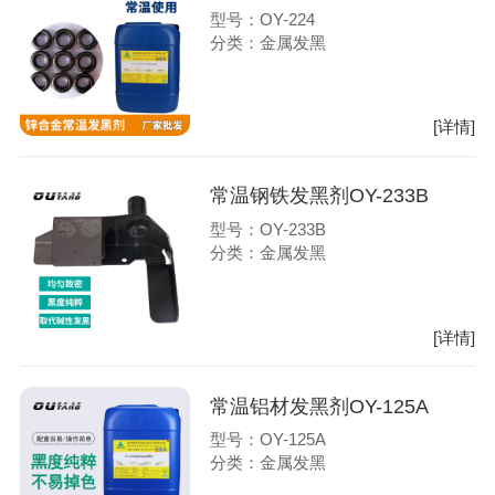
型号：OY-224
分类：金属发黑
[详情]
常温钢铁发黑剂OY-233B
型号：OY-233B
分类：金属发黑
[详情]
常温铝材发黑剂OY-125A
型号：OY-125A
分类：金属发黑